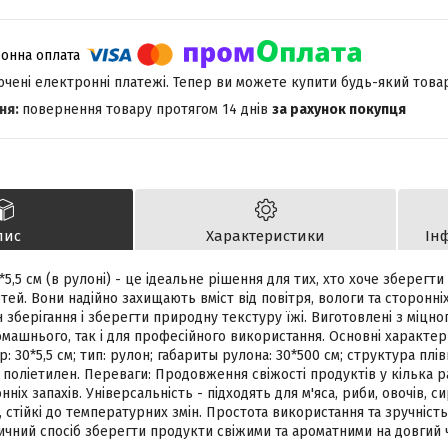
лючені електронні платежі. Тепер ви можете купити будь-який това
повернення товару протягом 14 днів
за рахунок покупця
пис
Характеристики
Ін
*5,5 см (в рулоні) - це ідеальне рішення для тих, хто хоче зберегти
стей. Вони надійно захищають вміст від повітря, вологи та сторонні
зберігання і зберегти природну текстуру їжі. Виготовлені з міцно
омашнього, так і для професійного використання. Основні характер
р: 30*5,5 см; тип: рулон; габариты рулона: 30*500 см; структура плі
 поліетилен. Переваги: Продовження свіжості продуктів у кілька раз
ніх запахів. Універсальність - підходять для м'яса, риби, овочів, си
, стійкі до температурних змін. Простота використання та зручніст
ичний спосіб зберегти продукти свіжими та ароматними на довгий ч