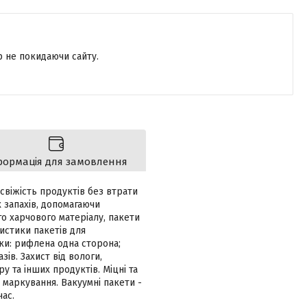
р не покидаючи сайту.
формація для замовлення
 свіжість продуктів без втрати
х запахів, допомагаючи
го харчового матеріалу, пакети
истики пакетів для
вки: рифлена одна сторона;
ів. Захист від вологи,
ру та інших продуктів. Міцні та
ь маркування. Вакуумні пакети -
ас.