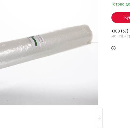
Готово д
Ку
+380 (67)
менедже