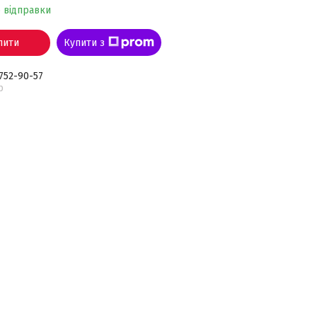
о відправки
пити
Купити з
 752-90-57
р