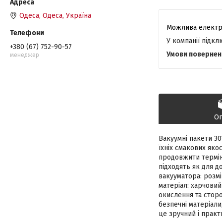
Одеса, Одеса, Україна
У компанії підк
+380 (67) 752-90-57
менеджер
О
Вакуумні пакети 30
їхніх смакових яко
продовжити термін 
підходять як для д
вакууматора: розмі
матеріал: харчовий
окислення та сторон
безпечні матеріали
це зручний і практ