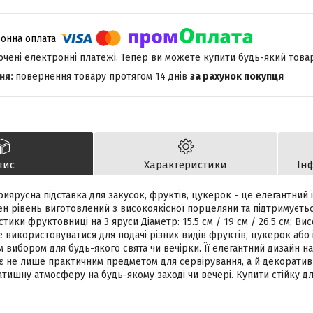
лючені електронні платежі. Тепер ви можете купити будь-який това
повернення товару протягом 14 днів
за рахунок покупця
пис
Характеристики
Ін
иярусна підставка для закусок, фруктів, цукерок - це елегантний
ен рівень виготовлений з високоякісної порцеляни та підтримуєт
тики фруктовниці на 3 яруси Діаметр: 15.5 см / 19 см / 26.5 см; Вис
 використовуватися для подачі різних видів фруктів, цукерок або
м вибором для будь-якого свята чи вечірки. Її елегантний дизайн 
є не лише практичним предметом для сервірування, а й декорати
атишну атмосферу на будь-якому заході чи вечері. Купити стійку 