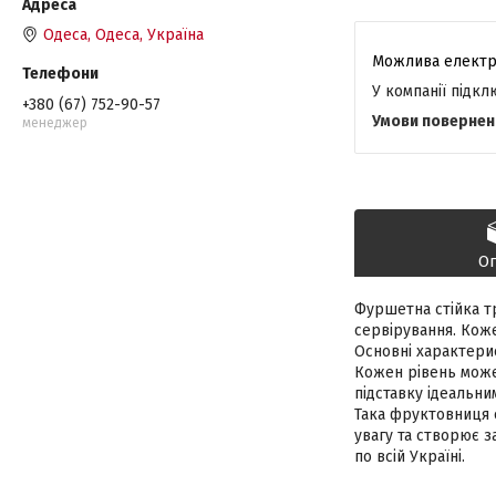
Одеса, Одеса, Україна
У компанії підк
+380 (67) 752-90-57
менеджер
О
Фуршетна стійка тр
сервірування. Кож
Основні характерис
Кожен рівень може
підставку ідеальни
Така фруктовниця 
увагу та створює з
по всій Україні.