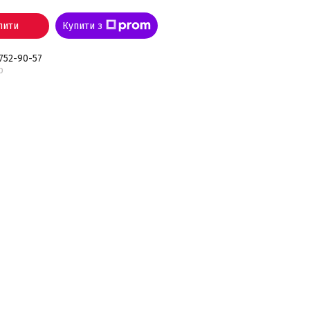
пити
Купити з
 752-90-57
р