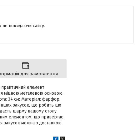
р не покидаючи сайту.
формація для замовлення
 і практичний елемент
ься міцною металевою основою.
ота: 34 см; Матеріал: фарфор.
 інших закусок, що робить цю
надасть шарму вашому столу.
вним елементом, що привертає
для закусок можна з доставкою