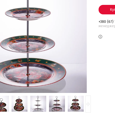
Ку
+380 (67)
менедже