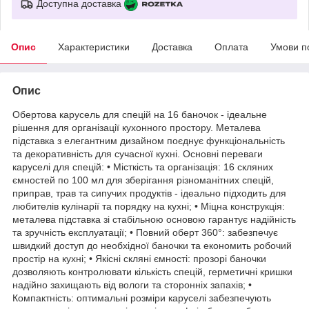
Доступна доставка
Опис
Характеристики
Доставка
Оплата
Умови п
Опис
Обертова карусель для спецій на 16 баночок - ідеальне
рішення для організації кухонного простору. Металева
підставка з елегантним дизайном поєднує функціональність
та декоративність для сучасної кухні. Основні переваги
каруселі для спецій: • Місткість та організація: 16 скляних
ємностей по 100 мл для зберігання різноманітних спецій,
приправ, трав та сипучих продуктів - ідеально підходить для
любителів кулінарії та порядку на кухні; • Міцна конструкція:
металева підставка зі стабільною основою гарантує надійність
та зручність експлуатації; • Повний оберт 360°: забезпечує
швидкий доступ до необхідної баночки та економить робочий
простір на кухні; • Якісні скляні ємності: прозорі баночки
дозволяють контролювати кількість спецій, герметичні кришки
надійно захищають від вологи та сторонніх запахів; •
Компактність: оптимальні розміри каруселі забезпечують