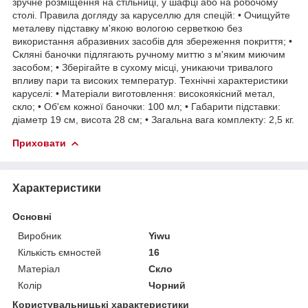
зручне розміщення на стільниці, у шафці або на робочому
столі. Правила догляду за каруселлю для спецій: • Очищуйте
металеву підставку м'якою вологою серветкою без
використання абразивних засобів для збереження покриття; •
Скляні баночки підлягають ручному миттю з м'яким миючим
засобом; • Зберігайте в сухому місці, уникаючи тривалого
впливу пари та високих температур. Технічні характеристики
каруселі: • Матеріали виготовлення: високоякісний метал,
скло; • Об'єм кожної баночки: 100 мл; • Габарити підставки:
діаметр 19 см, висота 28 см; • Загальна вага комплекту: 2,5 кг.
Приховати
Характеристики
Основні
Виробник
Yiwu
Кількість ємностей
16
Матеріал
Скло
Колір
Чорний
Користувальницькі характеристики