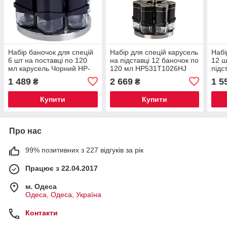
Набір баночок для спецій
Набір для спецій карусель
Набі
6 шт на поставці по 120
на підставці 12 баночок по
12 ш
мл карусель Чорний HP-
120 мл HP531T1026HJ
підс
1308
LED-
1 489
2 669
1 5
₴
₴
Купити
Купити
Про нас
99% позитивних з 227 відгуків за рік
Працює з 22.04.2017
м. Одеса
Одеса, Одеса, Україна
Контакти