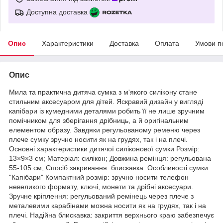
Доступна доставка
Опис
Характеристики
Доставка
Оплата
Умови п
Опис
Мила та практична дитяча сумка з м'якого силікону стане
стильним аксесуаром для дітей. Яскравий дизайн у вигляді
капібари із кумедними деталями робить її не лише зручним
помічником для зберігання дрібниць, а й оригінальним
елементом образу. Завдяки регульованому ременю через
плече сумку зручно носити як на грудях, так і на плечі.
Основні характеристики дитячої силіконової сумки Розмір:
13×9×3 см; Матеріал: силікон; Довжина ремінця: регульована
55-105 см; Спосіб закривання: блискавка. Особливості сумки
"Капібари" Компактний розмір: зручно носити телефон
невеликого формату, ключі, монети та дрібні аксесуари.
Зручне кріплення: регульований ремінець через плече з
металевими карабінами можна носити як на грудях, так і на
плечі. Надійна блискавка: закриття верхнього краю забезпечує