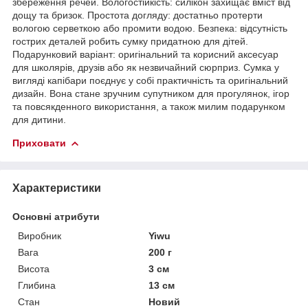
збереження речей. Вологостійкість: силікон захищає вміст від
дощу та бризок. Простота догляду: достатньо протерти
вологою серветкою або промити водою. Безпека: відсутність
гострих деталей робить сумку придатною для дітей.
Подарунковий варіант: оригінальний та корисний аксесуар
для школярів, друзів або як незвичайний сюрприз. Сумка у
вигляді капібари поєднує у собі практичність та оригінальний
дизайн. Вона стане зручним супутником для прогулянок, ігор
та повсякденного використання, а також милим подарунком
для дитини.
Приховати
Характеристики
Основні атрибути
Виробник
Yiwu
Вага
200 г
Висота
3 см
Глибина
13 см
Стан
Новий