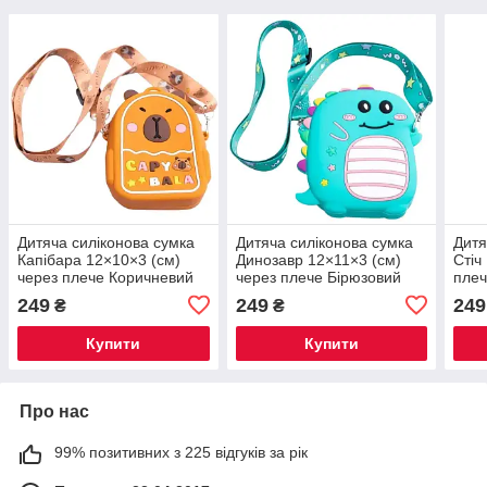
Дитяча силіконова сумка
Дитяча силіконова сумка
Дитя
Капібара 12×10×3 (см)
Динозавр 12×11×3 (см)
Стіч
через плече Коричневий
через плече Бірюзовий
плеч
HP-55-2BR
HP-55-4GR
249
249
249
₴
₴
Купити
Купити
Про нас
99% позитивних з 225 відгуків за рік