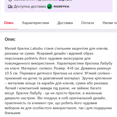
Доступна доставка
Опис
Характеристики
Доставка
Оплата
Умови п
Опис
Милий брелок Labubu стане стильним акцентом для ключів,
рюкзака чи сумки. Яскравий дизайн і відомий образ
персонажа роблять його чудовим аксесуаром для
повсякденного використання. Характеристики брелока Лабубу
на ключі: Матеріал: силікон; Розмір: 4×8 см; Довжина ремінця:
10.5 см. Переваги дитячого брелока на ключі: М'який силікон -
приємний на дотик та довговічний матеріал. Зручне кріплення
– металеве кільце та карабін для ключів, сумки або рюкзака.
Легкий і компактний завжди під рукою, не займає багато
місця. Брелок Лабубу - це не просто брелок, а маленьке
джерело настрою. Він поєднує в собі оригінальний дизайн,
практичність та елемент гри, що робить його чудовим
вибором як для особистого використання, так і для подарунка
близьким.