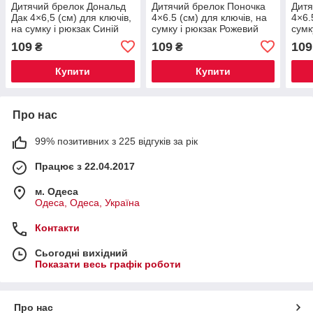
Дитячий брелок Дональд
Дитячий брелок Поночка
Дитя
Дак 4×6,5 (см) для ключів,
4×6.5 (см) для ключів, на
4×6.
на сумку і рюкзак Синій
сумку і рюкзак Рожевий
сумк
HP-55-23BL
HP-55-23P
HP-
109
109
109
₴
₴
Купити
Купити
Про нас
99% позитивних з 225 відгуків за рік
Працює з 22.04.2017
м. Одеса
Одеса, Одеса, Україна
Контакти
Сьогодні вихідний
Показати весь графік роботи
Про нас