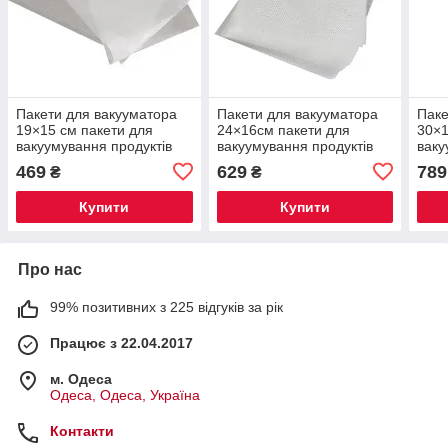
Пакети для вакууматора
Пакети для вакууматора
Паке
19×15 см пакети для
24×16см пакети для
30×1
вакуумування продуктів
вакуумування продуктів
ваку
100 шт HP-11-6
100 шт HP-11-7
100 
469
629
789
₴
₴
Купити
Купити
Про нас
99% позитивних з 225 відгуків за рік
Працює з 22.04.2017
м. Одеса
Одеса, Одеса, Україна
Контакти