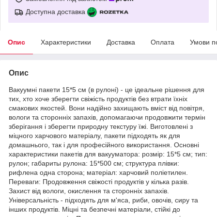
Доступна доставка
Опис
Характеристики
Доставка
Оплата
Умови п
Опис
Вакуумні пакети 15*5 см (в рулоні) - це ідеальне рішення для
тих, хто хоче зберегти свіжість продуктів без втрати їхніх
смакових якостей. Вони надійно захищають вміст від повітря,
вологи та сторонніх запахів, допомагаючи продовжити термін
зберігання і зберегти природну текстуру їжі. Виготовлені з
міцного харчового матеріалу, пакети підходять як для
домашнього, так і для професійного використання. Основні
характеристики пакетів для вакууматора: розмір: 15*5 см; тип:
рулон; габариты рулона: 15*500 см; структура плівки:
рифлена одна сторона; матеріал: харчовий поліетилен.
Переваги: Продовження свіжості продуктів у кілька разів.
Захист від вологи, окислення та сторонніх запахів.
Універсальність - підходять для м'яса, риби, овочів, сиру та
інших продуктів. Міцні та безпечні матеріали, стійкі до