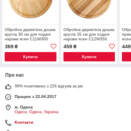
Обробна дерев'яна дошка
Обробна дерев'яна дошка
Обро
кругла 30 см для подачі
кругла 35 см для подачі
прям
нарізки ясен C11W300
нарізки ясен C12W350
ясе
369
459
449
₴
₴
Купити
Купити
Про нас
99% позитивних з 226 відгуків за рік
Працює з 22.04.2017
м. Одеса
Одеса, Одеса, Україна
Контакти