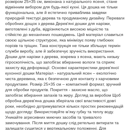
розміром 25×35 см, виконана з натурального ясеня, стане
відмінним вибором для будь-якої кухні. Ця дошка не тільки
функціональна, але й естетично приваблива завдяки
природній текстурі дерева та продуманому дизайну. Переваги
обробних дощок з дерева Дерев'яні дошки для нарізки,
виготовлені з дуба, відрізняються високою міцністю та
стійкістю до механічних пошкоджень. Цей матеріал славиться
своєю щільною структурою, яка мінімізує появу глибоких
порізів та тріщин. Така конструкція не тільки збільшує термін
служби виробу, але й забезпечує зручність використання.
Дошки для нарізки з дерева, зокрема з ясена, мають низьку
гігроскопічність, що запобігає вбиранню вологи та сприяє
захисту від деформації. Основні характеристики дерев'яної
кухонної дошки Матеріал - натуральний ясен – екологічно
чиста деревина, яка є безпечною для контакту з харчовими
продуктами. Розмір 25×35 см – компактний формат, зручний
для обробки продуктів. Покриття - захисне масло, що
запобігає вбирання запахів та жиру. Догляд за виробом Щоб
обробна дерев'яна дошка зберігала свої властивості довгі
роки, необхідно дотримуватися кількох простих рекомендацій
щодо догляду: Використовуйте м'яку губку та теплу воду.
Уникайте агресивних миючих засобів та тривалого
замочування. Після миття дошку слід ретельно витирати та
залишати сушитися у вертикальному положенні. Для