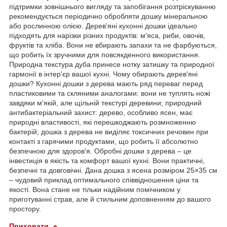
підтримки зовнішнього вигляду та запобігання розтріскуванню
рекомендується періодично обробляти дошку мінеральною
або рослинною олією. Дерев'яні кухонні дошки ідеально
підходять для нарізки різних продуктів: м'яса, риби, овочів,
фруктів та хліба. Вони не вбирають запахи та не фарбуються,
що робить їх зручними для повсякденного використання.
Природна текстура дуба принесе нотку затишку та природної
гармонії в інтер'єр вашої кухні. Чому обирають дерев'яні
дошки? Кухонні дошки з дерева мають ряд переваг перед
пластиковими та скляними аналогами: вони не туплять ножі
завдяки м'якій, але щільній текстурі деревини; природний
антибактеріальний захист: дерево, особливо ясен, має
природні властивості, які перешкоджають розмноженню
бактерій; дошка з дерева не виділяє токсичних речовин при
контакті з гарячими продуктами, що робить її абсолютно
безпечною для здоров'я. Обробні дошки з дерева – це
інвестиція в якість та комфорт вашої кухні. Вони практичні,
безпечні та довговічні. Дана дошка з ясена розміром 25×35 см
– чудовий приклад оптимального співвідношення ціни та
якості. Вона стане не тільки надійним помічником у
приготуванні страв, але й стильним доповненням до вашого
простору.
Приховати