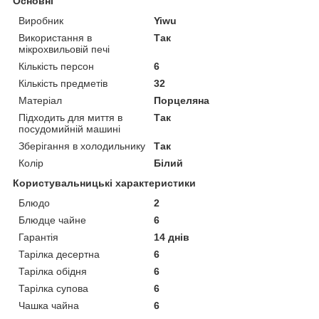
Основні
Виробник
Yiwu
Використання в
Так
мікрохвильовій печі
Кількість персон
6
Кількість предметів
32
Матеріал
Порцеляна
Підходить для миття в
Так
посудомийній машині
Зберігання в холодильнику
Так
Колір
Білий
Користувальницькі характеристики
Блюдо
2
Блюдце чайне
6
Гарантія
14 днів
Тарілка десертна
6
Тарілка обідня
6
Тарілка супова
6
Чашка чайна
6