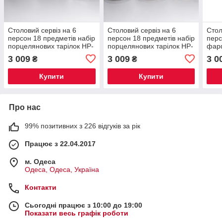
Столовий сервіз на 6
Столовий сервіз на 6
Стол
персон 18 предметів набір
персон 18 предметів набір
перс
порцелянових тарілок HP-
порцелянових тарілок HP-
фарф
HK-A2
HK-A3
HK-
3 009
3 009
3 0
₴
₴
Купити
Купити
Про нас
99% позитивних з 226 відгуків за рік
Працює з 22.04.2017
м. Одеса
Одеса, Одеса, Україна
Контакти
Сьогодні працює з 10:00 до 19:00
Показати весь графік роботи