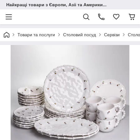
Найкращі товари з Європи, Азіі та Америки...
Товари та послуги
Столовий посуд
Сервізи
Столо