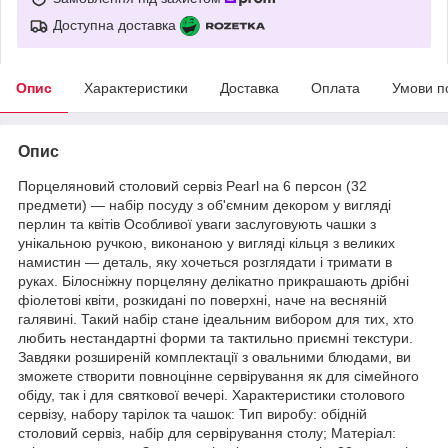
Доступна доставка
Опис
Характеристики
Доставка
Оплата
Умови п
Опис
Порцеляновий столовий сервіз Pearl на 6 персон (32
предмети) — набір посуду з об'ємним декором у вигляді
перлин та квітів Особливої уваги заслуговують чашки з
унікальною ручкою, виконаною у вигляді кільця з великих
намистин — деталь, яку хочеться розглядати і тримати в
руках. Білосніжну порцеляну делікатно прикрашають дрібні
фіолетові квіти, розкидані по поверхні, наче на весняній
галявині. Такий набір стане ідеальним вибором для тих, хто
любить нестандартні форми та тактильно приємні текстури.
Завдяки розширеній комплектації з овальними блюдами, ви
зможете створити повноцінне сервірування як для сімейного
обіду, так і для святкової вечері. Характеристики столового
сервізу, набору тарілок та чашок: Тип виробу: обідній
столовий сервіз, набір для сервірування столу; Матеріал: