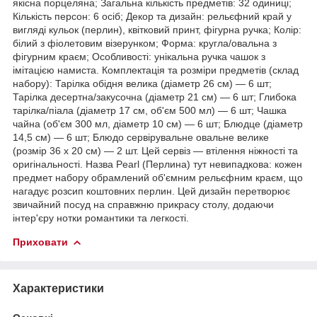
якісна порцеляна; Загальна кількість предметів: 32 одиниці;
Кількість персон: 6 осіб; Декор та дизайн: рельєфний край у
вигляді кульок (перлин), квітковий принт, фігурна ручка; Колір:
білий з фіолетовим візерунком; Форма: кругла/овальна з
фігурним краєм; Особливості: унікальна ручка чашок з
імітацією намиста. Комплектація та розміри предметів (склад
набору): Тарілка обідня велика (діаметр 26 см) — 6 шт;
Тарілка десертна/закусочна (діаметр 21 см) — 6 шт; Глибока
тарілка/піала (діаметр 17 см, об'єм 500 мл) — 6 шт; Чашка
чайна (об'єм 300 мл, діаметр 10 см) — 6 шт; Блюдце (діаметр
14,5 см) — 6 шт; Блюдо сервірувальне овальне велике
(розмір 36 х 20 см) — 2 шт. Цей сервіз — втілення ніжності та
оригінальності. Назва Pearl (Перлина) тут невипадкова: кожен
предмет набору обрамлений об'ємним рельєфним краєм, що
нагадує розсип коштовних перлин. Цей дизайн перетворює
звичайний посуд на справжню прикрасу столу, додаючи
інтер'єру нотки романтики та легкості.
Приховати
Характеристики