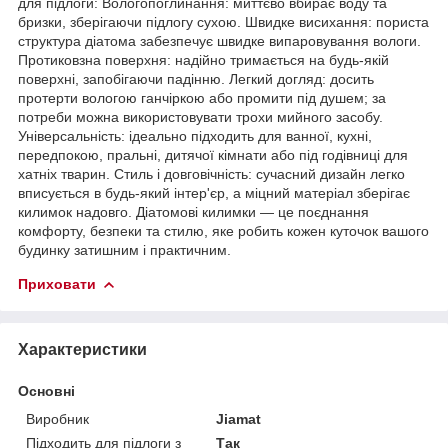
для підлоги: Вологопоглинання: миттєво вбирає воду та
бризки, зберігаючи підлогу сухою. Швидке висихання: пориста
структура діатома забезпечує швидке випаровування вологи.
Протиковзна поверхня: надійно тримається на будь-якій
поверхні, запобігаючи падінню. Легкий догляд: досить
протерти вологою ганчіркою або промити під душем; за
потреби можна використовувати трохи мийного засобу.
Універсальність: ідеально підходить для ванної, кухні,
передпокою, пральні, дитячої кімнати або під годівниці для
хатніх тварин. Стиль і довговічність: сучасний дизайн легко
вписується в будь-який інтер'єр, а міцний матеріал зберігає
килимок надовго. Діатомові килимки — це поєднання
комфорту, безпеки та стилю, яке робить кожен куточок вашого
будинку затишним і практичним.
Приховати
Характеристики
Основні
Виробник
Jiamat
Підходить для підлоги з
Так