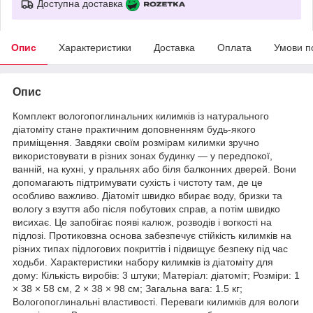
Доступна доставка
Опис
Характеристики
Доставка
Оплата
Умови п
Опис
Комплект вологопоглинальних килимків із натурального
діатоміту стане практичним доповненням будь-якого
приміщення. Завдяки своїм розмірам килимки зручно
використовувати в різних зонах будинку — у передпокої,
ванній, на кухні, у пральнях або біля балконних дверей. Вони
допомагають підтримувати сухість і чистоту там, де це
особливо важливо. Діатоміт швидко вбирає воду, бризки та
вологу з взуття або після побутових справ, а потім швидко
висихає. Це запобігає появі калюж, розводів і вогкості на
підлозі. Протиковзна основа забезпечує стійкість килимків на
різних типах підлогових покриттів і підвищує безпеку під час
ходьби. Характеристики набору килимків із діатоміту для
дому: Кількість виробів: 3 штуки; Матеріал: діатоміт; Розміри: 1
× 38 × 58 см, 2 × 38 × 98 см; Загальна вага: 1.5 кг;
Вологопоглинальні властивості. Переваги килимків для вологи