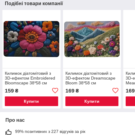
Подібні товари компанії
Килимок діатомітовий з
Килимок діатомітовий з
Кили
3D-ефектом Embroidered
3D-ефектом Dreamscape
3D-е
Bloomscape 38*58 см
Bloom 38*58 см
Mea
універсальний HP-42-31
універсальний HP-42-32
унів
159
169
169
₴
₴
Купити
Купити
Про нас
99% позитивних з 227 відгуків за рік