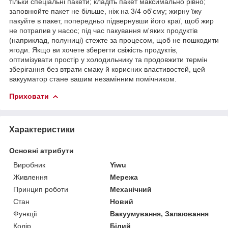
тільки спеціальні пакети; кладіть пакет максимально рівно;
заповнюйте пакет не більше, ніж на 3/4 об'єму; жирну їжу
пакуйте в пакет, попередньо підвернувши його краї, щоб жир
не потрапив у насос; під час пакування м'яких продуктів
(наприклад, полуниці) стежте за процесом, щоб не пошкодити
ягоди. Якщо ви хочете зберегти свіжість продуктів,
оптимізувати простір у холодильнику та продовжити термін
зберігання без втрати смаку й корисних властивостей, цей
вакууматор стане вашим незамінним помічником.
Приховати
Характеристики
Основні атрибути
Виробник
Yiwu
Живлення
Мережа
Принцип роботи
Механічний
Стан
Новий
Функції
Вакуумування, Запаювання
Колір
Білий