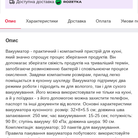
Доступна доставка
Опис
Характеристики
Доставка
Оплата
Умови п
Опис
Вакууматор - практичний і компактний пристрій для кухні,
який значно спрощує процес зберігання продуктів. Він
допомагає зберігати свіжість продуктів на триваліший термін,
запобігаючи розмноженню бактерій і сповільнюючи процеси
окислення. Завдяки компактним розмірам, прилад легко
поміщається в кухонну шухляду. Вакууматор підтримує два
режими роботи і підходить як для вологого, так і для сухого
вакуумування. Його можна використовувати не тільки на кухні,
а й у поїздках - з його допомогою можна захистити телефон,
паспорт та інші документи від вологи. Основні характеристики
вакууматора кухонного: розмір: 32×8×5.5 см; довжина шва
запаювання: 250 мм; час вакуумування: 15-25 сек; потужність:
90 Вт; ступінь вакууму: 60 кПа; довжина шнура: 90 см.
Комплектація: вакууматор; 10 пакетів для вакуумування.
Правила пакування вакууматора побутового: використовуйте