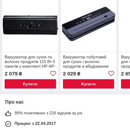
Вакууматор для сухих та
Вакууматор побутовий
Ваку
вологих продуктів 115 Вт 5
для сухих і вологих
для 
пакетів у комплекті HP-AP-
продуктів із вбудованим
прод
26P
різаком Сріблястий HP-11-
ваку
2 079
2 029
2 6
₴
₴
4
вбуд
11-5
Купити
Купити
Про нас
99% позитивних з 226 відгуків за рік
Працює з 22.04.2017