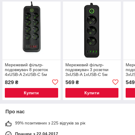
Мережевий фільтр-
Мережевий фільтр-
Мере
подовжувач 8 розеток
подовжувач 3 розетки
подо
4xUSB-A 2xUSB-C 5м
3хUSB-A 1xUSB-C 5м
3xU
чорний HP-5-56
чорний HP-5-36
біли
829
569
549
₴
₴
Купити
Купити
Про нас
99% позитивних з 225 відгуків за рік
Працює з 22.04.2017