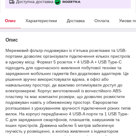
Доступна доставка
Опис
Характеристики
Доставка
Оплата
Умови п
Опис
Мережевий фільтр-подовжувач із п’ятьма розетками та USB-
портами дозволяє організувати підключення кількох пристроїв
в одному місці. Формат 5 розеток + 4 USB-A + USB Type-C
підходить для одночасного живлення побутової техніки та
заряджання мобільних гаджетів без додаткових адаптерів. Це
рішення зручно використовувати вдома, в офісі або
навчальному просторі, де важливо оптимізувати доступ до
електромережі. Корпус виготовлений із вогнестійкого ABS-
пластику та має компактні розміри, що дозволяє розмістити
подовжувач навіть у обмеженому просторі. Євророзетки
розташовані з урахуванням зручності підключення різних типів
вилок. На корпусі передбачено 4 USB-A порти та 1 USB Type-
C для заряджання смартфонів, планшетів, навушників та
інших пристроїв. Довжина кабелю 5 метрів забезпечує
гнучкість у розміщенні, а кнопка живлення з індикатором