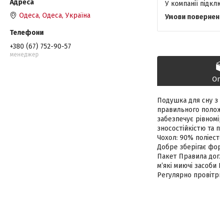
У компанії підк
Одеса, Одеса, Україна
+380 (67) 752-90-57
менеджер
О
Подушка для сну з
правильного положе
забезпечує рівномі
зносостійкістю та
Чохол: 90% поліест
Добре зберігає фор
Пакет Правила дог
м’які миючі засоби
Регулярно провіт