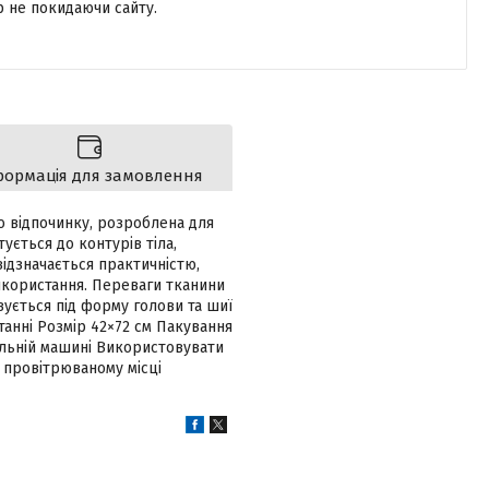
р не покидаючи сайту.
формація для замовлення
 відпочинку, розроблена для
ується до контурів тіла,
відзначається практичністю,
икористання. Переваги тканини
ується під форму голови та шиї
анні Розмір 42×72 см Пакування
альній машині Використовувати
 провітрюваному місці