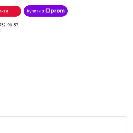
пити
Купити з
 752-90-57
р