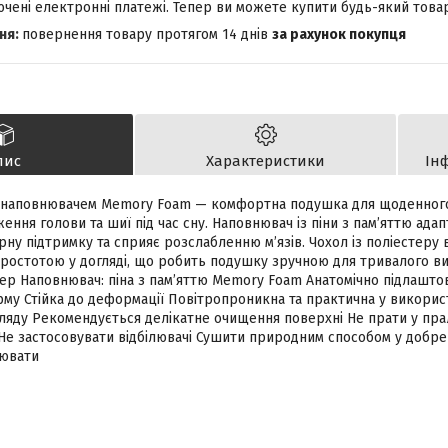
лючені електронні платежі. Тепер ви можете купити будь-який това
повернення товару протягом 14 днів
за рахунок покупця
пис
Характеристики
Ін
 наповнювачем Memory Foam — комфортна подушка для щоденного
ння голови та шиї під час сну. Наповнювач із піни з пам’яттю адапт
рну підтримку та сприяє розслабленню м’язів. Чохол із поліестеру 
 простотою у догляді, що робить подушку зручною для тривалого в
ер Наповнювач: піна з пам’яттю Memory Foam Анатомічно підлаштов
му Стійка до деформації Повітропроникна та практична у використ
ляду Рекомендується делікатне очищення поверхні Не прати у пр
 Не застосовувати відбілювачі Сушити природним способом у добре
рювати