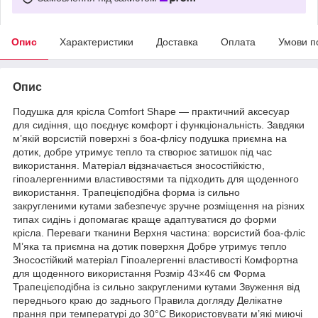
Опис
Характеристики
Доставка
Оплата
Умови п
Опис
Подушка для крісла Comfort Shape — практичний аксесуар
для сидіння, що поєднує комфорт і функціональність. Завдяки
м’якій ворсистій поверхні з боа-флісу подушка приємна на
дотик, добре утримує тепло та створює затишок під час
використання. Матеріал відзначається зносостійкістю,
гіпоалергенними властивостями та підходить для щоденного
використання. Трапецієподібна форма із сильно
закругленими кутами забезпечує зручне розміщення на різних
типах сидінь і допомагає краще адаптуватися до форми
крісла. Переваги тканини Верхня частина: ворсистий боа-фліс
М’яка та приємна на дотик поверхня Добре утримує тепло
Зносостійкий матеріал Гіпоалергенні властивості Комфортна
для щоденного використання Розмір 43×46 см Форма
Трапецієподібна із сильно закругленими кутами Звуження від
переднього краю до заднього Правила догляду Делікатне
прання при температурі до 30°C Використовувати м’які миючі