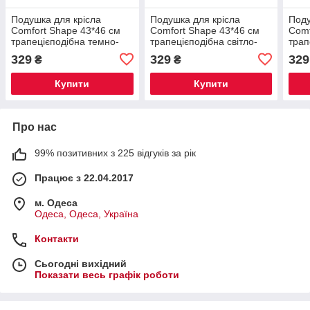
Подушка для крісла
Подушка для крісла
Поду
Comfort Shape 43*46 см
Comfort Shape 43*46 см
Comf
трапецієподібна темно-
трапецієподібна світло-
трап
сірий 040-5-80-4
сірий 040-5-80-5
040-
329
329
329
₴
₴
Купити
Купити
Про нас
99% позитивних з 225 відгуків за рік
Працює з 22.04.2017
м. Одеса
Одеса, Одеса, Україна
Контакти
Сьогодні вихідний
Показати весь графік роботи