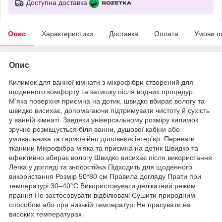
Доступна доставка
Опис
Характеристики
Доставка
Оплата
Умови п
Опис
Килимок для ванної кімнати з мікрофібри створений для
щоденного комфорту та затишку після водних процедур.
М’яка поверхня приємна на дотик, швидко вбирає вологу та
швидко висихає, допомагаючи підтримувати чистоту й сухість
у ванній кімнаті. Завдяки універсальному розміру килимок
зручно розміщується біля ванни, душової кабіни або
умивальника та гармонійно доповнює інтер’єр. Переваги
тканини Мікрофібра м’яка та приємна на дотик Швидко та
ефективно вбирає вологу Швидко висихає після використання
Легка у догляді та зносостійка Підходить для щоденного
використання Розмір 50*80 см Правила догляду Прати при
температурі 30–40°C Використовувати делікатний режим
прання Не застосовувати відбілювачі Сушити природним
способом або при низькій температурі Не прасувати на
високих температурах