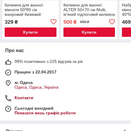
Килимок для ванної
Килимок для ванної
Набі
кімнати 50*80 см
ALTER 50×70 см Multi,
кімн
махровий бежевий
м'який підлоговий килимок
40*5
Colorful Home 548-1-
для ванної кімнати,
баво
329
500
469
₴
₴
680 ₴
100BE
вологостійкий килимок з
534-
антиковзною основою
Купити
Купити
Про нас
99% позитивних з 225 відгуків за рік
Працює з 22.04.2017
м. Одеса
Одеса, Одеса, Україна
Контакти
Сьогодні вихідний
Показати весь графік роботи
Про нас