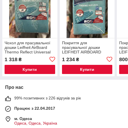
Чохол для прасувальної
Покриття для
Покр
дошки Leifheit AirBoard
прасувальної дошки
прас
Thermo Reflect Universal
LEIFHEIT AIRBOARD
LEI
140×45 см,
THERMO REFLECT М/S
CLA
1 318
1 234
800
₴
₴
термовідбивний чохол для
(120X38 СМ) 71606
(140
ідеального прасування
Купити
Купити
Про нас
99% позитивних з 226 відгуків за рік
Працює з 22.04.2017
м. Одеса
Одеса, Одеса, Україна