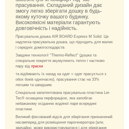
прасування. Складаний дизайн дає
змогу легко зберігати дошку в будь-
якому куточку вашого будинку.
Високоякісні матеріали гарантують
довговічність і надійність.
Прасувальна дошка AIR BOARD Express M Solid. Це
надлегка прасувальна дошка, що підходить для малих
і середніх домогосподарств.
Завдяки технології "Thermo-Reflect" (дошка та
спеціальне покриття акумулюють тепло і частково
пару від
праски
та відбивають їх назад на одяг = одяг прасується з
обох боків одночасно), прасування стає на 33%
легшим та швидшим.
Спеціальна запатентована прасувальна пластина Lei-
Tec® оснащена перфорацією, яка запобігає
небажаному осіданню водяної пари всередині
пластини.
Великий фіксований відсік для зберігання призначений
насамперед для розміщення парогенератора (але,
звичайно, може використовуватися і для зберігання