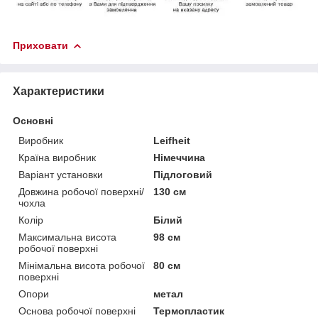
Приховати
Характеристики
Основні
Виробник
Leifheit
Країна виробник
Німеччина
Варіант установки
Підлоговий
Довжина робочої поверхні/
130 см
чохла
Колір
Білий
Максимальна висота
98 см
робочої поверхні
Мінімальна висота робочої
80 см
поверхні
Опори
метал
Основа робочої поверхні
Термопластик