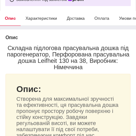
Опис
Характеристики
Доставка
Оплата
Умови п
Опис
Складна підлогова прасувальна дошка під
парогенератор, Перфорована прасувальна
дошка Leifheit 130 на 38, Виробник:
Німеччина
Опис:
Створена для максимальної зручності
та ефективності, ця прасувальна дошка
пропонує простору робочу поверхню і
стійку конструкцію. Завдяки
регульованій висоті, ви можете
налаштувати її під свої потреби,
забезпечуючи комфорт під час