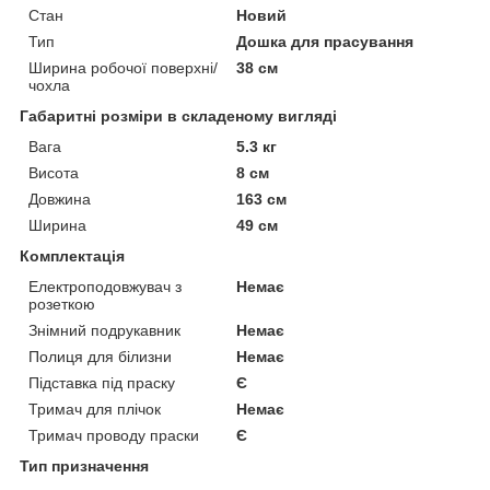
Стан
Новий
Тип
Дошка для прасування
Ширина робочої поверхні/
38 см
чохла
Габаритні розміри в складеному вигляді
Вага
5.3 кг
Висота
8 см
Довжина
163 см
Ширина
49 см
Комплектація
Електроподовжувач з
Немає
розеткою
Знімний подрукавник
Немає
Полиця для білизни
Немає
Підставка під праску
Є
Тримач для плічок
Немає
Тримач проводу праски
Є
Тип призначення