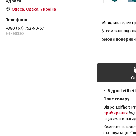
Одеса, Одеса, Україна
+380 (67) 752-90-57
У компанії підк
менеджер
О
Відро Leifhei
Опис товару
Відро Leifheit 
прибирання
буд
віджимати насад
Компактна конст
експлуатації. С