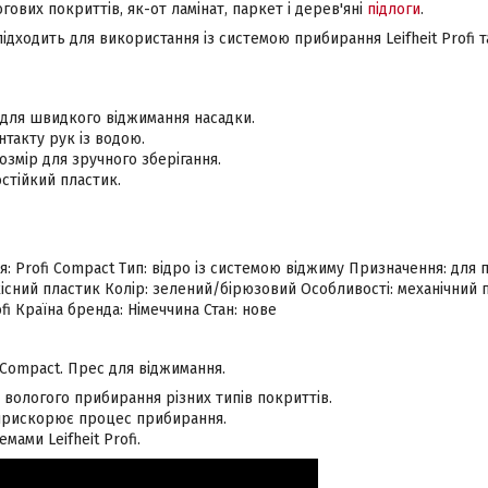
гових покриттів, як-от ламінат, паркет і дерев'яні
підлоги
.
підходить для використання із системою прибирання Leifheit Profi
 для швидкого віджимання насадки.
нтакту рук із водою.
змір для зручного зберігання.
остійкий пластик.
рія: Profi Compact Тип: відро із системою віджиму Призначення: для
існий пластик Колір: зелений/бірюзовий Особливості: механічний п
fi Країна бренда: Німеччина Стан: нове
i Compact. Прес для віджимання.
 вологого прибирання різних типів покриттів.
прискорює процес прибирання.
емами Leifheit Profi.