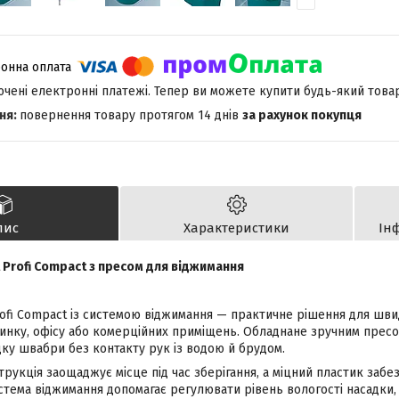
лючені електронні платежі. Тепер ви можете купити будь-який това
повернення товару протягом 14 днів
за рахунок покупця
пис
Характеристики
Ін
t Profi Compact з пресом для віджимання
Profi Compact із системою віджимання — практичне рішення для шв
инку, офісу або комерційних приміщень. Обладнане зручним пресо
ку швабри без контакту рук із водою й брудом.
рукція заощаджує місце під час зберігання, а міцний пластик забе
истема віджимання допомагає регулювати рівень вологості насадки