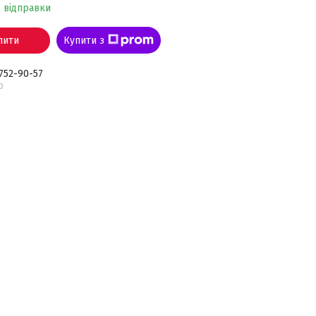
о відправки
пити
Купити з
 752-90-57
р