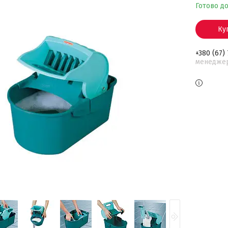
Готово д
Ку
+380 (67)
менедже