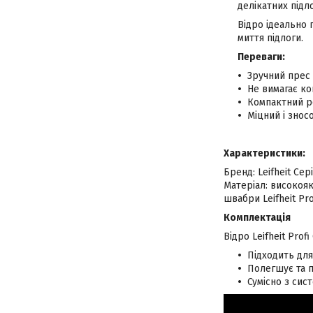
делікатних підло
Відро ідеально 
миття підлоги.
Переваги:
Зручний прес
Не вимагає ко
Компактний ро
Міцний і знос
Характеристики:
Бренд: Leifheit Се
Матеріал: високояк
швабри Leifheit Pro
Комплектація
Відро Leifheit Prof
Підходить для
Полегшує та 
Сумісно з сист