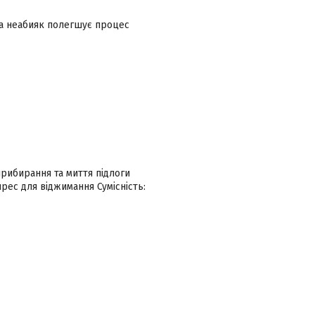
 та неабияк полегшує процес
 прибирання та миття підлоги
рес для віджимання Сумісність: