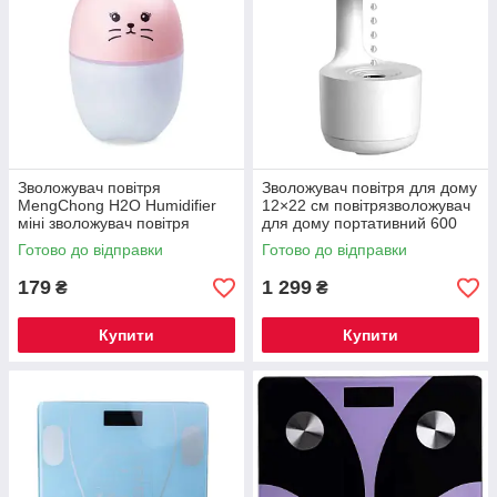
Зволожувач повітря
Зволожувач повітря для дому
MengChong H2O Humidifier
12×22 см повітрязволожувач
міні зволожувач повітря
для дому портативний 600
Рожевий HPBH17200P
мл з таймером Білий LZ599
Готово до відправки
Готово до відправки
179
1 299
₴
₴
Купити
Купити