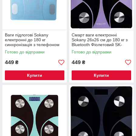
Ваги підлогові Sokany
Смарт ваги електронні
електронні до 180 кг
Sokany 26х26 см до 180 кг з
синхронізація з телефоном
Bluetooth Фіолетовий SK-
SK-19019BL
19029V
Готово до відправки
Готово до відправки
449
449
₴
₴
Купити
Купити