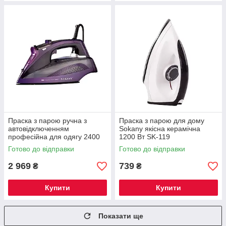
Праска з парою ручна з
Праска з парою для дому
автовідключенням
Sokany якісна керамічна
професійна для одягу 2400
1200 Вт SK-119
Вт Sokany SK-11031
Готово до відправки
Готово до відправки
2 969
739
₴
₴
Купити
Купити
Показати ще