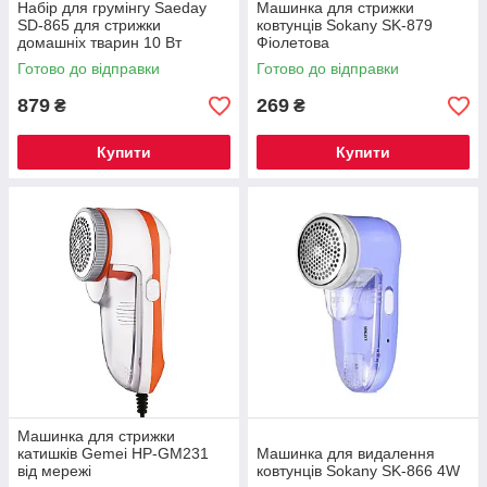
Набір для грумінгу Saeday
Машинка для стрижки
SD-865 для стрижки
ковтунців Sokany SK-879
домашніх тварин 10 Вт
Фіолетова
Готово до відправки
Готово до відправки
879
269
₴
₴
Купити
Купити
Машинка для стрижки
катишків Gemei HP-GM231
Машинка для видалення
від мережі
ковтунців Sokany SK-866 4W