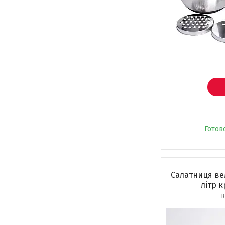
Готов
Салатниця ве
літр 