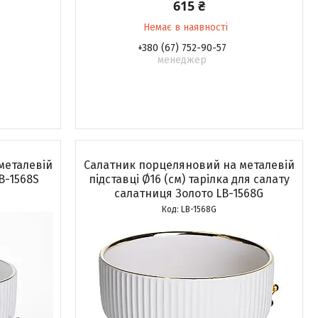
615 ₴
Немає в наявності
+380 (67) 752-90-57
менеджер
металевій
Салатник порцеляновий на металевій
LB-1568S
підставці Ø16 (см) тарілка для салату
салатниця Золото LB-1568G
LB-1568G