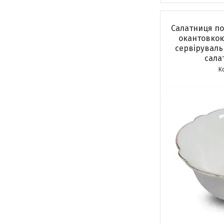
Салатниця по
окантовкою
сервірувальн
сала