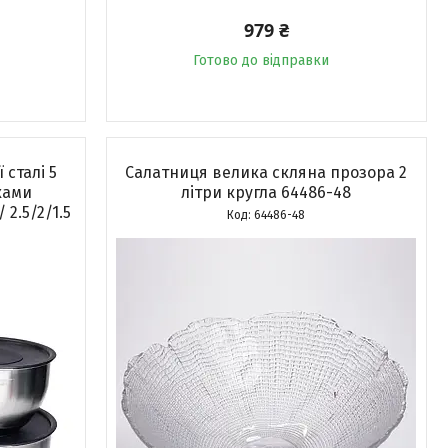
979 ₴
Готово до відправки
 сталі 5
Салатниця велика скляна прозора 2
ками
літри кругла 64486-48
 2.5/2/1.5
64486-48