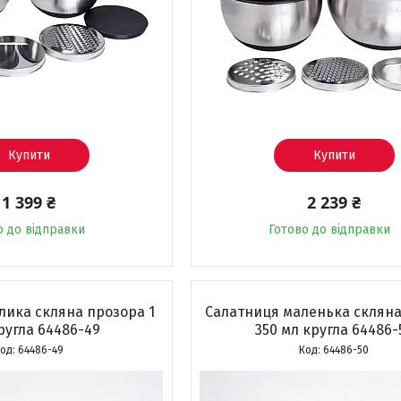
Купити
Купити
1 399 ₴
2 239 ₴
о до відправки
Готово до відправки
лика скляна прозора 1
Салатниця маленька скляна
кругла 64486-49
350 мл кругла 64486-
64486-49
64486-50