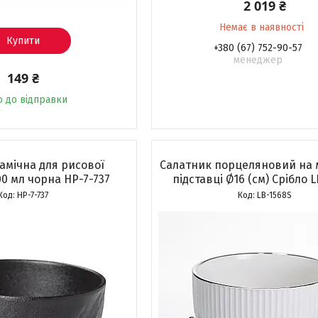
2 019 ₴
Немає в наявності
Купити
+380 (67) 752-90-57
менеджер
149 ₴
о до відправки
амічна для рисової
Салатник порцеляновий на 
0 мл чорна HP-7-737
підставці Ø16 (см) Срібло 
HP-7-737
LB-1568S