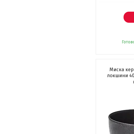
Готов
Миска кер
локшини 40