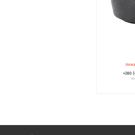
Нема
+380 (
м