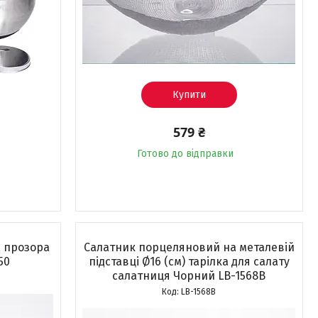
Купити
579 ₴
Готово до відправки
 прозора
Салатник порцеляновий на металевій
50
підставці Ø16 (см) тарілка для салату
салатниця Чорний LB-1568B
LB-1568B