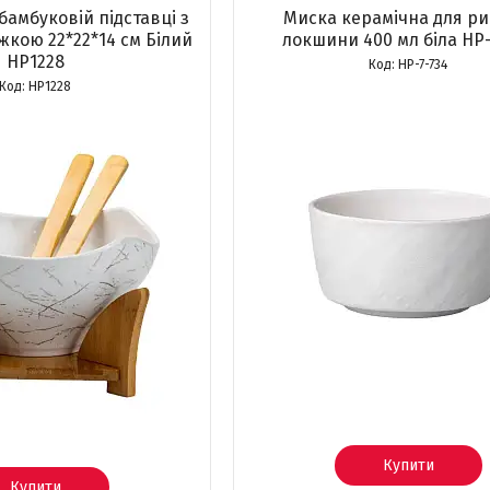
бамбуковій підставці з
Миска керамічна для ри
жкою 22*22*14 см Білий
локшини 400 мл біла HP-
HP1228
HP-7-734
HP1228
Купити
Купити