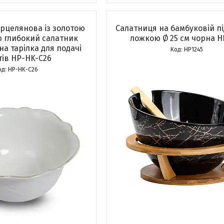
рцелянова із золотою
Салатниця на бамбуковій пі
 глибокий салатник
ложкою Ø 25 см чорна H
а тарілка для подачі
HP1245
тів HP-HK-C26
HP-HK-C26