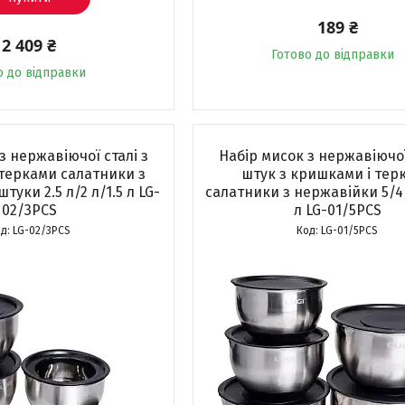
189 ₴
2 409 ₴
Готово до відправки
о до відправки
з нержавіючої сталі з
Набір мисок з нержавіючої
терками салатники з
штук з кришками і тер
туки 2.5 л/2 л/1.5 л LG-
салатники з нержавійки 5/4/
02/3PCS
л LG-01/5PCS
LG-02/3PCS
LG-01/5PCS