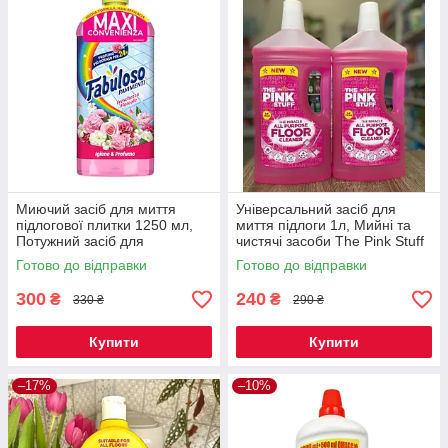
Миючий засіб для миття
Універсальний засіб для
підлогової плитки 1250 мл,
миття підлоги 1л, Мийні та
Потужний засіб для
чистячі засоби The Pink Stuff
видалення плям з підлоги
Готово до відправки
Готово до відправки
Fabuloso
300
240
₴
₴
330 ₴
290 ₴
Купити
Купити
–17%
–10%