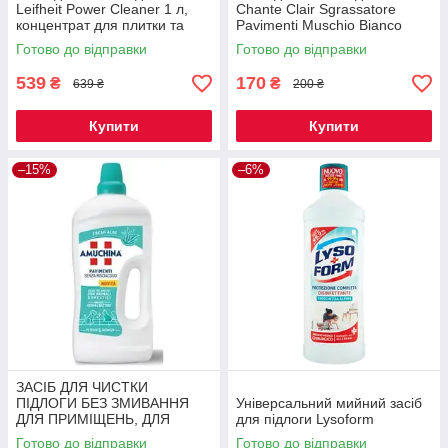
Leifheit Power Cleaner 1 л,
Chante Clair Sgrassatore
концентрат для плитки та
Pavimenti Muschio Bianco
кам'яної підлоги, Німеччина
Білий мускус 750 мл,
Готово до відправки
Готово до відправки
універсальний миючий засіб
для всіх
539
170
₴
₴
639 ₴
200 ₴
Купити
Купити
–15%
–6%
ЗАСІБ ДЛЯ ЧИСТКИ
ПІДЛОГИ БЕЗ ЗМИВАННЯ
Універсальний мийний засіб
ДЛЯ ПРИМІЩЕНЬ, ДЛЯ
для підлоги Lysoform
ДОМАШНІХ ТВАРИН Свіжий
Готово до відправки
Готово до відправки