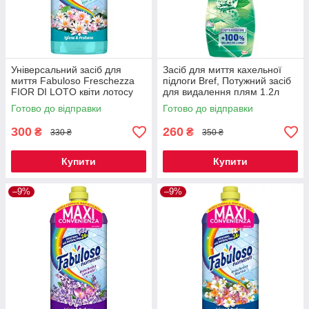
Універсальний засіб для
Засіб для миття кахельної
миття Fabuloso Freschezza
підлоги Bref, Потужний засіб
FIOR DI LOTO квіти лотосу
для видалення плям 1.2л
1250 мл
Готово до відправки
Готово до відправки
300
260
₴
₴
330 ₴
350 ₴
Купити
Купити
–9%
–9%