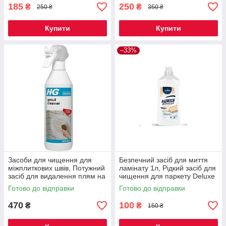
185
250
₴
₴
250 ₴
350 ₴
Купити
Купити
–33%
Засоби для чищення для
Безпечний засіб для миття
міжплиткових швів, Потужний
ламінату 1л, Рідкий засіб для
засіб для видалення плям на
чищення для паркету Deluxe
швах плитки HG 500 мл
Готово до відправки
Готово до відправки
470
100
₴
₴
150 ₴