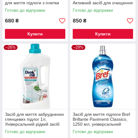
для миття підлоги з плитки
Активний засіб для очищення
від цементного нальоту 1 л.
плитки для підлоги HG 1000
Готово до відправки
Готово до відправки
мл
680
850
₴
₴
Купити
Купити
–26%
–29%
Засіб для миття забруднених
Засіб для миття підлоги Bref
глянцевих підлог 1л,
Brillante Pavimenti Classico,
Універсальний рідкий засіб
1250 мл, універсальний
для підлоги Denkmit
миючий засіб для всіх типів
Готово до відправки
Готово до відправки
підлог