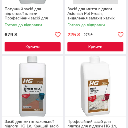
Потужний засіб для
Засіб для миття підлоги
підлогової плитки,
Astonish Pet Fresh,
Професійний засіб для
видалення запахів хатніх
підлоги з плитки HG 1л
тварин, концентрат, 1000 мл
Готово до відправки
Готово до відправки
679
225
₴
₴
275 ₴
Купити
Купити
Засіб для миття кахельної
Професійний засіб для
підлоги HG 1л, Кращий засіб
плитки для підлоги HG 1л,