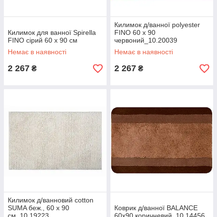
Килимок д/ванної polyester
Килимок для ванної Spirella
FINO 60 x 90
FINO сірий 60 x 90 см
червоний_10.20039
Немає в наявності
Немає в наявності
2 267
2 267
₴
₴
Килимок д/ванновий cotton
SUMA беж., 60 х 90
Коврик д/ванної BALANCE
см_10.19223
60х90 коричневий_10.14456