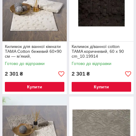
Килимок для ванної кімнати
Килимок д/ванної cotton
TAMA Cotton бежевий 60×90
TAMA коричневий, 60 x 90
см — м’який,
cm_10.19914
вологопоглинаючий,
Готово до відправки
Готово до відправки
антиковзкий
2 301
2 301
₴
₴
Купити
Купити