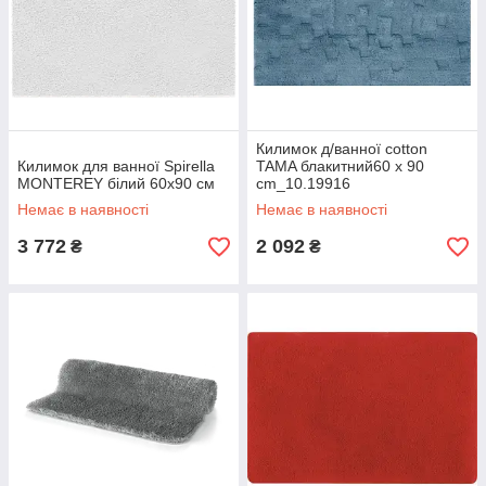
Килимок д/ванної cotton
Килимок для ванної Spirella
TAMA блакитний60 x 90
MONTEREY білий 60х90 см
cm_10.19916
Немає в наявності
Немає в наявності
3 772
2 092
₴
₴