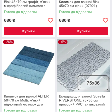
Bisk 45×70 см графіт, м'який
Килимок для ванної Bisk
мікрофібровий килимок з
45х70 см сірий (07921)
антиковзною основою, сірий
Готово до відправки
Готово до відправки
килимок для ванної
680
680
₴
₴
Купити
Купити
–26%
–6%
Килимок для ванної ALTER
Вкладиш для ванної Spirella
50×70 см Multi, м'який
RIVERSTONE 75×36 см
підлоговий килимок для
прозорий PVC, антиковзний
ванної кімнати, вологостійкий
килимок у ванну на
Готово до відправки
Готово до відправки