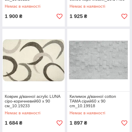
Немає в наявності
Немає в наявності
1 900
1 925
₴
₴
Коврик д/ванної acrylic LUNA
Килимок д/ванної cotton
сіро-коричневий60 х 90
TAMA сірий60 x 90
см_10.19233
cm_10.19918
Немає в наявності
Немає в наявності
1 684
1 897
₴
₴