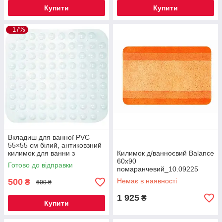
Купити
Купити
–17%
Вкладиш для ванної PVC
55×55 см білий, антиковзний
килимок для ванни з
Килимок д/ванноєвий Balance
присосками, захисний
60х90
Готово до відправки
килимок від ковзання
помаранчевий_10.09225
500
Немає в наявності
₴
600 ₴
1 925
₴
Купити