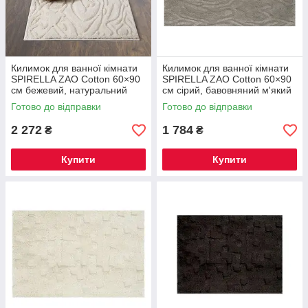
Килимок для ванної кімнати
Килимок для ванної кімнати
SPIRELLA ZAO Cotton 60×90
SPIRELLA ZAO Cotton 60×90
см бежевий, натуральний
см сірий, бавовняний м'який
бавовняний килимок з
килимок з антиковзною
Готово до відправки
Готово до відправки
антиковзною основою
основою
2 272
1 784
₴
₴
Купити
Купити