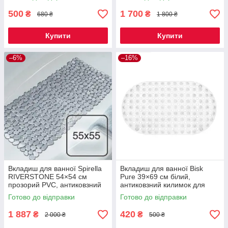
килимок з антиковзною
присосках, Швейцарія
основою
500
1 700
₴
₴
680 ₴
1 800 ₴
Купити
Купити
–6%
–16%
Вкладиш для ванної Spirella
Вкладиш для ванної Bisk
RIVERSTONE 54×54 см
Pure 39×69 см білий,
прозорий PVC, антиковзний
антиковзний килимок для
килимок на присосках для
ванни з присосками, PVC,
Готово до відправки
Готово до відправки
ванни, Швейцарія
захист від ковзання
1 887
420
₴
₴
2 000 ₴
500 ₴