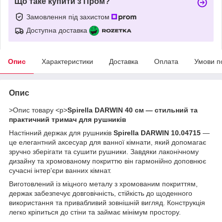
Що таке купити з Пром?
Замовлення під захистом
Доступна доставка
Опис
Характеристики
Доставка
Оплата
Умови п
Опис
>Опис товару <p>
Spirella DARWIN 40 см — стильний та
практичний тримач для рушників
Настінний держак для рушників
Spirella DARWIN 10.04715
—
це елегантний аксесуар для ванної кімнати, який допомагає
зручно зберігати та сушити рушники. Завдяки лаконічному
дизайну та хромованому покриттю він гармонійно доповнює
сучасні інтер'єри ванних кімнат.
Виготовлений із міцного металу з хромованим покриттям,
держак забезпечує довговічність, стійкість до щоденного
використання та привабливий зовнішній вигляд. Конструкція
легко кріпиться до стіни та займає мінімум простору.