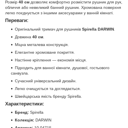
Розмір
40 см
дозволяє комфортно розмістити рушник для рук,
обличчя або невеликий банний рушник. Хромована поверхня
легко поєднується з іншими аксесуарами у ванній кімнаті.
Переваги:
Оригінальний тримач для рушників
Spirella DARWIN
.
Довжина
40 см
.
Міцна металева конструкція.
Елегантне хромоване покриття.
Настінне кріплення — економія місця.
Підходить для ванної кімнати, душової, гостьового
санвузла.
Сучасний універсальний дизайн.
Легко очищується та доглядається.
Швейцарська якість бренду Spirella.
Характеристики:
Бренд:
Spirella
Колекція:
DARWIN
Артикул:
10.04715