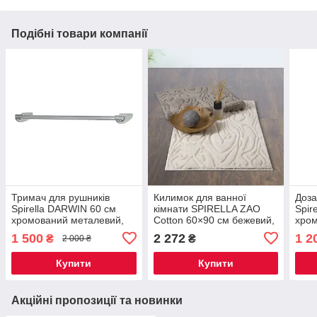
Подібні товари компанії
Тримач для рушників
Килимок для ванної
Доза
Spirella DARWIN 60 см
кімнати SPIRELLA ZAO
Spir
хромований металевий,
Cotton 60×90 см бежевий,
хром
настінний рушникотримач
натуральний бавовняний
порц
1 500
2 272
1 2
₴
₴
2 000 ₴
для ванної кімнати
килимок з антиковзною
для 
основою
ванн
Купити
Купити
Акційні пропозиції та новинки