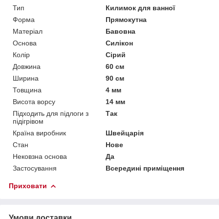
Тип
Килимок для ванної
Форма
Прямокутна
Матеріал
Бавовна
Основа
Силікон
Колір
Сірий
Довжина
60 см
Ширина
90 см
Товщина
4 мм
Висота ворсу
14 мм
Підходить для підлоги з
Так
підігрівом
Країна виробник
Швейцарія
Стан
Нове
Нековзна основа
Да
Застосування
Всередині приміщення
Приховати
Умови доставки