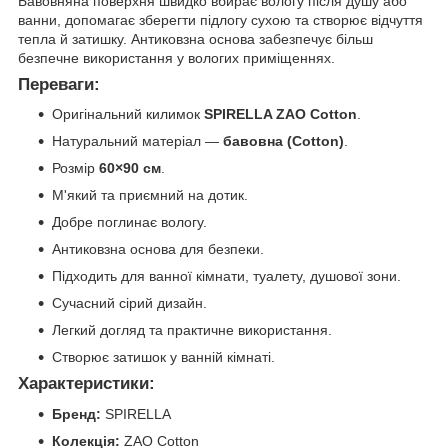
Бавовняна поверхня швидко вбирає вологу після душу або
ванни, допомагає зберегти підлогу сухою та створює відчуття
тепла й затишку. Антиковзна основа забезпечує більш
безпечне використання у вологих приміщеннях.
Переваги:
Оригінальний килимок
SPIRELLA ZAO Cotton
.
Натуральний матеріал —
бавовна (Cotton)
.
Розмір
60×90 см
.
М'який та приємний на дотик.
Добре поглинає вологу.
Антиковзна основа для безпеки.
Підходить для ванної кімнати, туалету, душової зони.
Сучасний сірий дизайн.
Легкий догляд та практичне використання.
Створює затишок у ванній кімнаті.
Характеристики:
Бренд:
SPIRELLA
Колекція:
ZAO Cotton