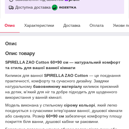
Доступна доставка
Опис
Характеристики
Доставка
Оплата
Умови п
Опис
Опис товару
SPIRELLA ZAO Cotton 60×90 см — натуральний комфорт
та стиль для вашої ванної кімнати
Килимок для ванної
SPIRELLA ZAO Cotton
— це поєднання
практичності, комфорту та сучасного дизайну. Завдяки
натуральному
бавовняному матеріалу
килимок приємний
на дотик, м'який для ніг та добре підходить для щоденного
використання у ванній кімнаті.
Модель виконана у стильному
сірому кольорі
, який легко
поєднується з сучасними інтер'єрами ванної, душової кімнати
або санвузла. Розмір
60×90 см
забезпечує комфортну площу
покриття біля ванни, душової кабіни чи раковини.