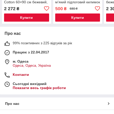
Cotton 60×90 см бежевий,
м'який підлоговий килимок
беж
натуральний бавовняний
для ванної кімнати,
м’як
2 272
500
2 3
₴
₴
680 ₴
килимок з антиковзною
вологостійкий килимок з
воло
основою
антиковзною основою
анти
Купити
Купити
Про нас
99% позитивних з 225 відгуків за рік
Працює з 22.04.2017
м. Одеса
Одеса, Одеса, Україна
Контакти
Сьогодні вихідний
Показати весь графік роботи
Про нас