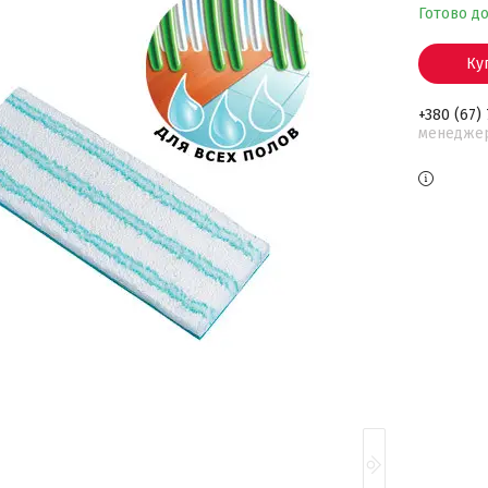
Готово д
Ку
+380 (67)
менедже