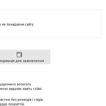
р не покидаючи сайту.
формація для замовлення
щоденного вологого
егко видаляє навіть стійкі
стою без розводів і слідів.
ердих покриттів.