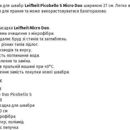
на для швабр
Leifheit Picobello S Micro Duo
шириною 27 см. Легко 
я для прання та може використовуватися багаторазово.
насадка
Leifheit Micro Duo
.
ема очищення з мікрофібри.
аляє бруд зі стиків та заглиблень.
різних типів підлог.
зводів та ворсу.
сть поглинання води.
лення та заміна.
 пральній машині при 40°C.
ення замість покупки нової швабри.
:
t
 Duo Picobello S
0
асадка для швабри
0 см
рофібра
ер, поліамід
:
липучка