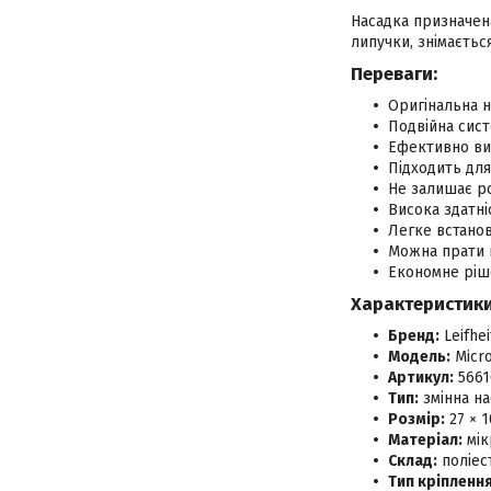
Насадка призначе
липучки, знімаєтьс
Переваги:
Оригінальна 
Подвійна сист
Ефективно вид
Підходить для 
Не залишає ро
Висока здатні
Легке встанов
Можна прати в
Економне ріш
Характеристики
Бренд:
Leifhei
Модель:
Micro
Артикул:
5661
Тип:
змінна н
Розмір:
27 × 1
Матеріал:
мік
Склад:
поліест
Тип кріплення