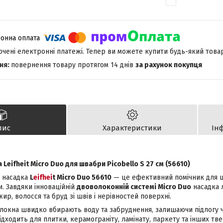
лючені електронні платежі. Тепер ви можете купити будь-який това
повернення товару протягом 14 днів
за рахунок покупця
пис
Характеристики
Ін
 Leifheit Micro Duo для швабри Picobello S 27 см (56610)
а насадка
L
eifhei
t Micro Duo 56610
— це ефективний помічник для 
. Завдяки інноваційній
двоволоконній системі Micro Duo
насадка л
жир, волосся та бруд зі швів і нерівностей поверхні.
локна швидко вбирають воду та забруднення, залишаючи підлогу чи
ідходить для плитки, керамограніту, ламінату, паркету та інших тв