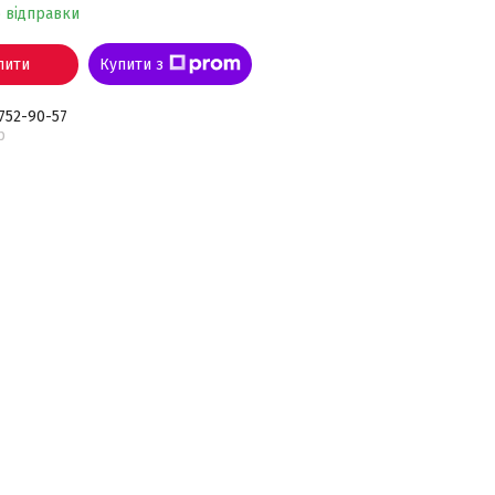
о відправки
пити
Купити з
 752-90-57
р